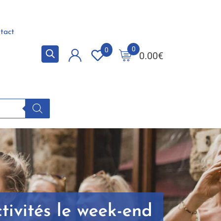
tact
0
0
0.00
€
ivités le week-end