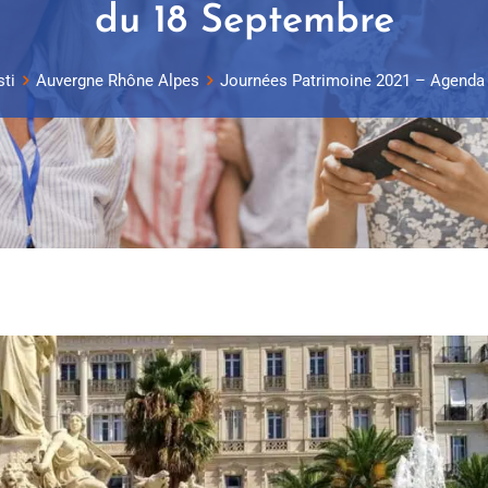
du 18 Septembre
sti
Auvergne Rhône Alpes
Journées Patrimoine 2021 – Agenda 