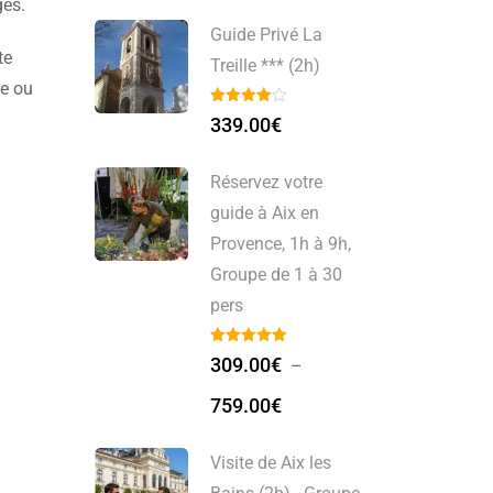
ges.
Guide Privé La
te
Treille *** (2h)
de ou
339.00
€
Réservez votre
guide à Aix en
Provence, 1h à 9h,
Groupe de 1 à 30
pers
309.00
€
–
759.00
€
Visite de Aix les