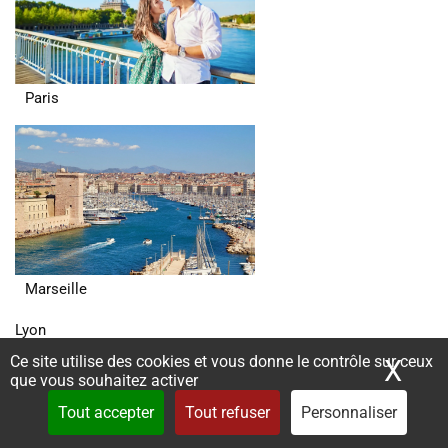
Paris
Marseille
Lyon
Ce site utilise des cookies et vous donne le contrôle sur ceux
X
Mas
que vous souhaitez activer
Tout accepter
Tout refuser
Personnaliser