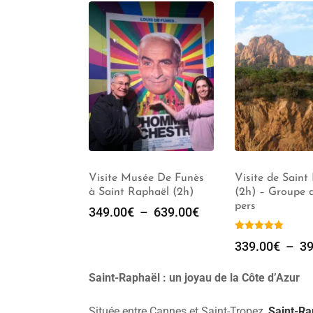
rges du
Visite Musée De Funès
Visite de Saint
oustiers
à Saint Raphaël (2h)
(2h) – Groupe d
e – Valensole
pers
349.00
€
–
639.00
€
339.00
€
–
39
Saint-Raphaël : un joyau de la Côte d’Azur
Située entre Cannes et Saint-Tropez,
Saint-Ra