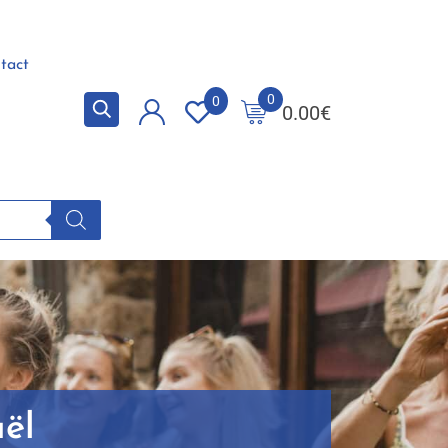
tact
0
0
0.00
€
ël