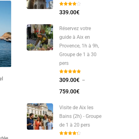
339.00
€
Réservez votre
guide à Aix en
Provence, 1h à 9h,
Groupe de 1 à 30
pers
309.00
€
ël
Le débarquement de
Journée Gorges du
–
Provence : Visite Guidée
Verdon – Moustiers
759.00
€
avec Amandine
Sainte Marie – Valensol
300.00
€
809.00
€
Visite de Aix les
Bains (2h) - Groupe
de 1 à 20 pers
utée