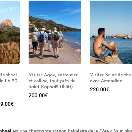
 Raphaël
Visiter Agay, entre mer
Visiter Saint-Rapha
e 1 à 20
et colline, tout près de
avec Amandine
Saint-Raphaël (1h30)
220.00
€
200.00
€
9.00
€
phaël
est une charmante station balnéaire de la Côte d’Azur, rép