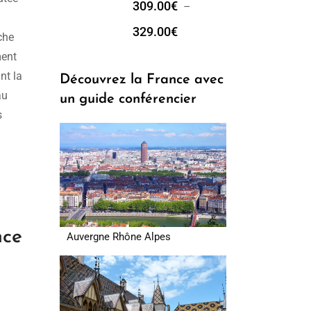
309.00
€
–
329.00
€
che
ment
nt la
Découvrez la France avec
au
un guide conférencier
s
nce
Auvergne Rhône Alpes