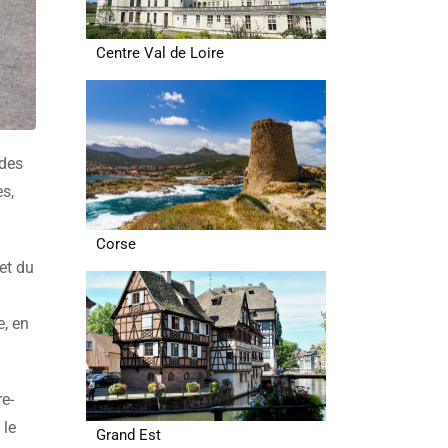
Centre Val de Loire
 des
s,
Corse
et du
e, en
re-
 le
Grand Est