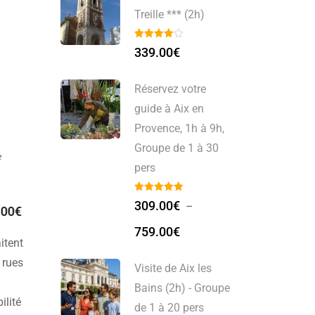
Treille *** (2h)
339.00
€
Réservez votre
guide à Aix en
Provence, 1h à 9h,
Groupe de 1 à 30
Visite Guidée Avignon
Visite du Pont
pers
(2h)
d’Avignon (2h)
309.00
€
–
0
€
339.00
€
339.00
€
759.00
€
itent
 rues
Visite de Aix les
Bains (2h) - Groupe
ilité
de 1 à 20 pers