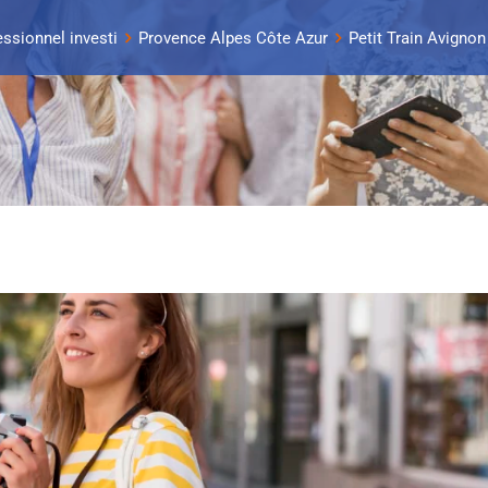
essionnel investi
Provence Alpes Côte Azur
Petit Train Avignon