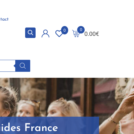
tact
0
0
0.00
€
uides France