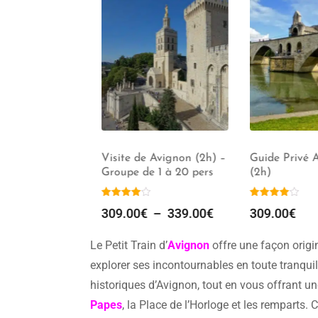
ont
Visite de Avignon (2h) –
Guide Privé Avi
(2h)
Groupe de 1 à 20 pers
(2h)
309.00
€
–
339.00
€
309.00
€
Le Petit Train d’
Avignon
offre une façon origin
explorer ses incontournables en toute tranquill
historiques d’Avignon, tout en vous offrant 
Papes
, la Place de l’Horloge et les remparts.