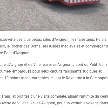
 découverte des plus beaux sites d’Avignon : le majestueux Palais
esco, le Rocher des Doms, ses ruelles médiévales et commerçante
èbre Pont d’Avignon…
e d’Avignon et de Villeneuve-lès-Avignon à bord du Petit Train 
journée, embarquez pour deux circuits fascinants, ludiques et
de 19 points incontournables, reliant le Royaume à la Cité papal
Train) et profitez d’une visite complète, alliant l’intimité du cent
ouverte de Villeneuve-lès-Avignon, pour un véritable voyage dans