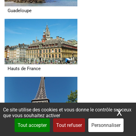
Guadeloupe
Hauts de France
Ce site utilise des cookies et vous donne le contrôle sur ceux
X
Mas
que vous souhaitez activer
Tout accepter
Tout refuser
Personnaliser
Ile de France