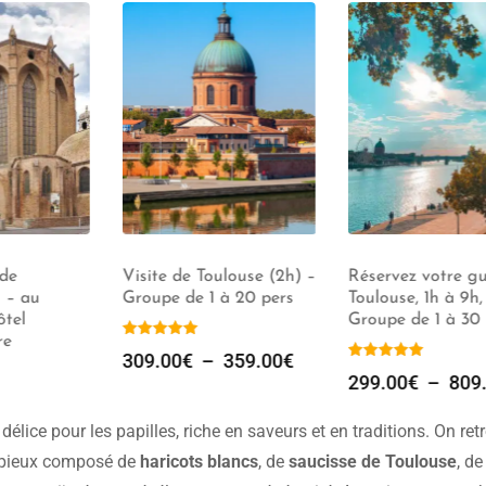
Visite de Toulouse (2h) –
Réservez votre guid
 au
Groupe de 1 à 20 pers
Toulouse, 1h à 9h,
el
Groupe de 1 à 30 pe
309.00
€
–
359.00
€
299.00
€
–
809.0
délice pour les papilles, riche en saveurs et en traditions. On ret
opieux composé de
haricots blancs
, de
saucisse de Toulouse
, de