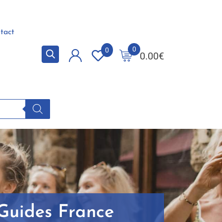
tact
0
0
0.00
€
 Guides France