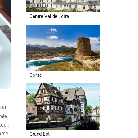
Centre Val de Loire
Corse
fit
chée
cœur,
arne
Grand Est