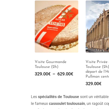
ée Toulouse
Visite Gourmande
Visite Privée de
Toulouse (2h)
Toulouse (2h) –
départ de l’Hôt
329.00
€
–
629.00
€
Pullman centre
329.00
€
Les
spécialités de Toulouse
sont un véritable 
le fameux
cassoulet toulousain
, un ragoût c