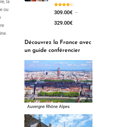
e, la
de ou
309.00
€
–
e
329.00
€
tre
ine.
Découvrez la France avec
un guide conférencier
Auvergne Rhône Alpes