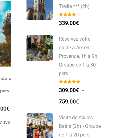
Treille *** (2h)
339.00
€
Réservez votre
guide à Aix en
Provence, 1h à 9h,
Groupe de 1 à 30
pers
e à
Guide Privé Toulouse ***
Visite Guidée Toulouse
(2h)
(2h)
309.00
€
–
rs
759.00
€
329.00
€
329.00
€
0
€
Visite de Aix les
rouve
Bains (2h) - Groupe
de 1 à 20 pers