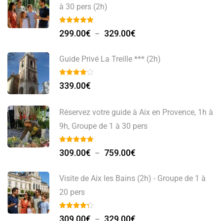
à 30 pers (2h)
Plage
299.00
€
329.00
€
–
de
prix :
Guide Privé La Treille *** (2h)
299.00€
à
339.00
€
329.00€
Réservez votre guide à Aix en Provence, 1h à
9h, Groupe de 1 à 30 pers
Plage
309.00
€
759.00
€
–
de
prix :
Visite de Aix les Bains (2h) - Groupe de 1 à
309.00€
20 pers
à
Plage
759.00€
309.00
€
329.00
€
–