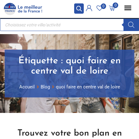
Skip
Panneau de gestion des cookies
0
0
to
Recherche
content
de
produits
Étiquette :
quoi faire en
centre val de loire
Accueil
Blog
quoi faire en centre val de loire
Trouvez votre bon plan en