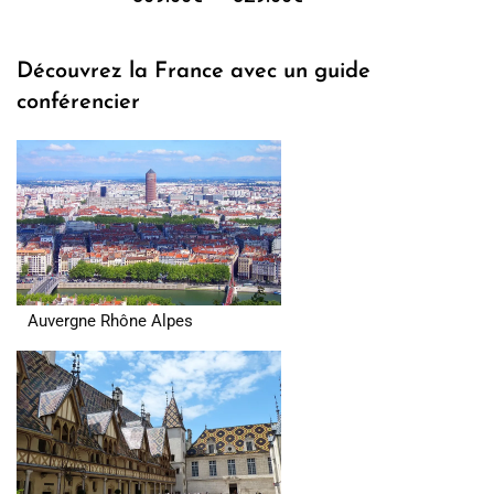
de
prix :
Découvrez la France avec un guide
309.00€
conférencier
à
329.00€
Auvergne Rhône Alpes