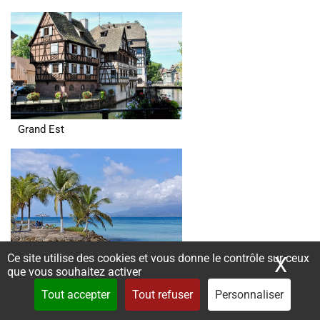
Grand Est
Ce site utilise des cookies et vous donne le contrôle sur ceux
X
Mas
Guadeloupe
que vous souhaitez activer
Tout accepter
Tout refuser
Personnaliser