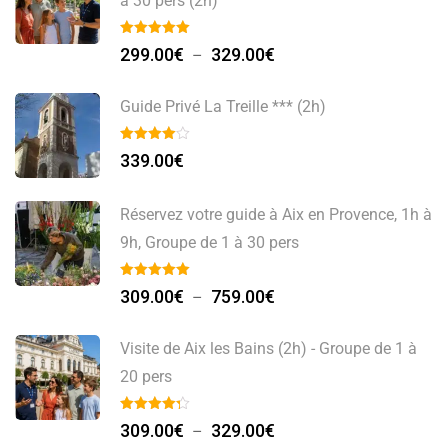
à 30 pers (2h)
Plage
299.00
€
329.00
€
–
de
prix :
Guide Privé La Treille *** (2h)
299.00€
à
339.00
€
329.00€
Réservez votre guide à Aix en Provence, 1h à
9h, Groupe de 1 à 30 pers
Plage
309.00
€
759.00
€
–
de
prix :
Visite de Aix les Bains (2h) - Groupe de 1 à
309.00€
20 pers
à
Plage
759.00€
309.00
€
329.00
€
–