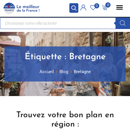
Skip
Panneau de gestion des cookies
0
0
to
Recherche
content
de
produits
Étiquette :
Bretagne
Accueil
Blog
Bretagne
Trouvez votre bon plan en
région :