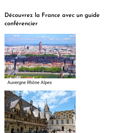
de
prix :
Découvrez la France avec un guide
309.00€
conférencier
à
329.00€
Auvergne Rhône Alpes