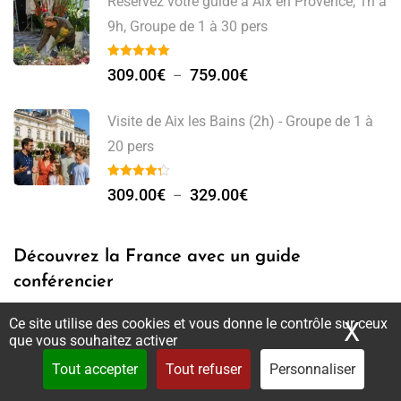
Réservez votre guide à Aix en Provence, 1h à
9h, Groupe de 1 à 30 pers
309.00
€
759.00
€
–
Visite de Aix les Bains (2h) - Groupe de 1 à
20 pers
309.00
€
329.00
€
–
Découvrez la France avec un guide
conférencier
Ce site utilise des cookies et vous donne le contrôle sur ceux
X
Mas
que vous souhaitez activer
Tout accepter
Tout refuser
Personnaliser