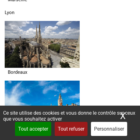
Lyon
Bordeaux
Ce site utilise des cookies et vous donne le contrôle sur ceux
X
Mas
que vous souhaitez activer
Tout accepter
Tout refuser
Personnaliser
Lille