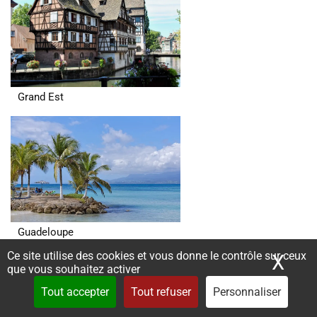
Grand Est
Guadeloupe
Ce site utilise des cookies et vous donne le contrôle sur ceux
X
Mas
que vous souhaitez activer
Tout accepter
Tout refuser
Personnaliser