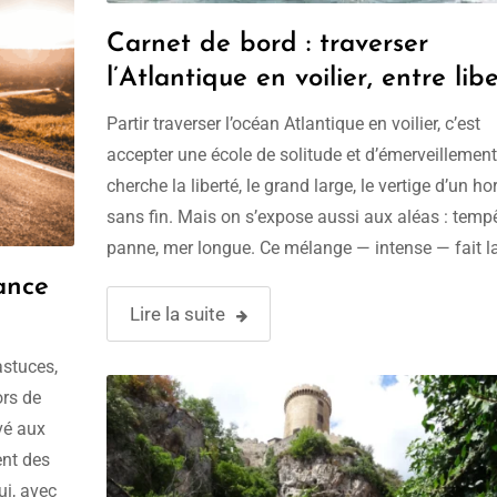
Carnet de bord : traverser
l’Atlantique en voilier, entre lib
et tempêtes
Partir traverser l’océan Atlantique en voilier, c’est
accepter une école de solitude et d’émerveillement
cherche la liberté, le grand large, le vertige d’un ho
sans fin. Mais on s’expose aussi aux aléas : tempê
panne, mer longue. Ce mélange — intense — fait l
beauté du voyage en mer. https://www.open-
ance
sail.com/produit/transatlantiques/ Préparer le dé
Lire la suite
…
astuces,
ors de
vé aux
ent des
ui, avec