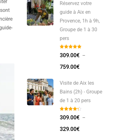
iter
Réservez votre
 sont
guide à Aix en
ncière
Provence, 1h à 9h,
guide-
Groupe de 1 à 30
 et …
pers
309.00
€
–
Plage
759.00
€
de
prix :
Visite de Aix les
309.00€
Bains (2h) - Groupe
à
de 1 à 20 pers
759.00€
309.00
€
–
Plage
329.00
€
de