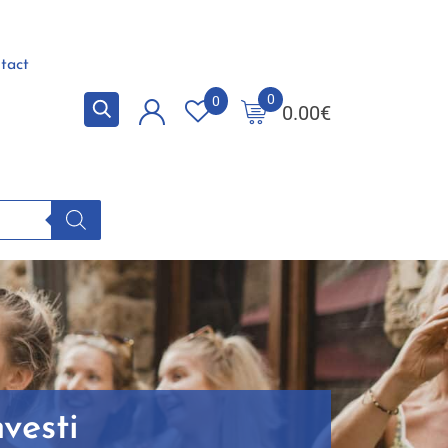
tact
0
0
0.00
€
vesti