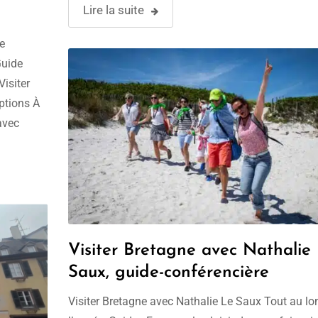
décrire brièvement votre parcours et les raisons q
Lire la suite
ont amené …
ce
Guide
Visiter
ptions À
avec
 la côte
Visiter Bretagne avec Nathalie
Saux, guide-conférencière
Visiter Bretagne avec Nathalie Le Saux Tout au lo