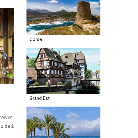
Corse
Grand Est
server
guide à
–