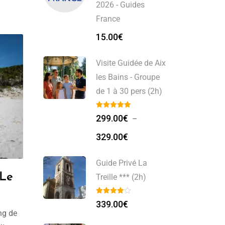
2026 - Guides
ui vous
France
15.00
€
Visite Guidée de Aix
les Bains - Groupe
de 1 à 30 pers (2h)
299.00
€
–
Plage
329.00
€
de
prix :
Guide Privé La
299.00€
 Le
Treille *** (2h)
à
329.00€
339.00
€
ng de