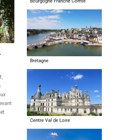
Bourgogne Franche Comté
e
Bretagne
f,
s
aux
devant
 et
Centre Val de Loire
es de