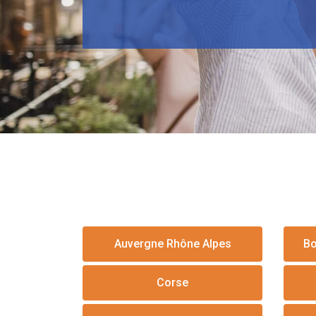
Auvergne Rhône Alpes
Bo
Corse