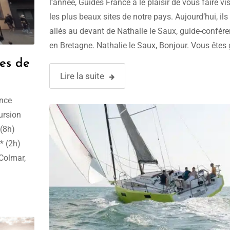
l’année, Guides France a le plaisir de vous faire vis
les plus beaux sites de notre pays. Aujourd’hui, ils
allés au devant de Nathalie le Saux, guide-confére
en Bretagne. Nathalie le Saux, Bonjour. Vous êtes 
conférencière agréée par le Ministère de la Culture
ées de
Lire la suite
ance
ursion
 (8h)
* (2h)
Colmar,