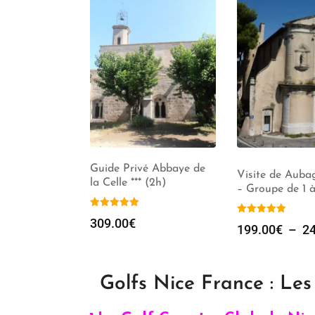
Guide Privé Abbaye de
urmande
Visite de Auba
la Celle *** (2h)
)
– Groupe de 1 
309.00
€
–
529.00
€
199.00
€
–
24
Golfs Nice France : Le