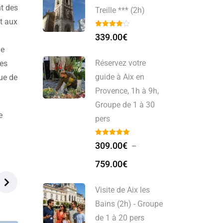
nt des
Treille *** (2h)
t aux
339.00
€
ne
Réservez votre
des
guide à Aix en
ue de
Provence, 1h à 9h,
Groupe de 1 à 30
e
pers
309.00
€
–
759.00
€
Visite de Aix les
Bains (2h) - Groupe
de 1 à 20 pers