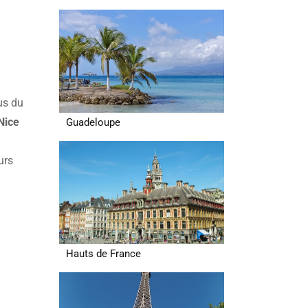
us du
Nice
Guadeloupe
urs
Hauts de France