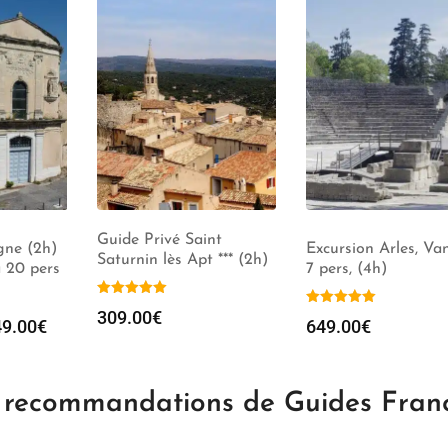
Guide Privé Saint
gne (2h)
Excursion Arles, Va
Saturnin lès Apt *** (2h)
à 20 pers
7 pers, (4h)
309.00
€
9.00
€
649.00
€
s recommandations de Guides Fran