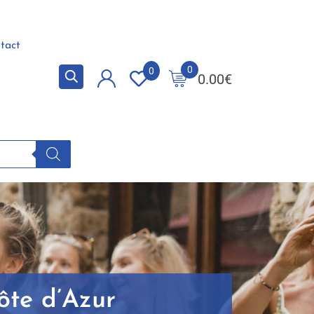
tact
0
0
0.00
€
ôte d’Azur