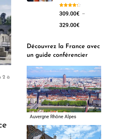
309.00
€
–
329.00
€
Découvrez la France avec
un guide conférencier
n 2 à
Guide Privé Arles ***
Visite Gourmande
(2h)
Cannes (2h)
199.00
€
–
399.00
€
249.00
€
–
529.00
€
Auvergne Rhône Alpes
ce