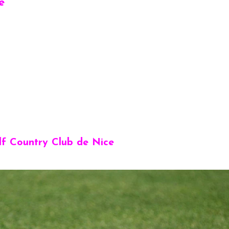
e
lf Country Club de Nice