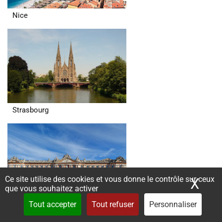
Nice
Strasbourg
Ce site utilise des cookies et vous donne le contrôle sur ceux
X
Mas
que vous souhaitez activer
Tout accepter
Tout refuser
Personnaliser
Toulouse