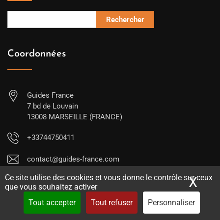
Rechercher
Coordonnées
Guides France
7 bd de Louvain
13008 MARSEILLE (FRANCE)
+33744750411
contact@guides-france.com
Ce site utilise des cookies et vous donne le contrôle sur ceux
X
Mas
que vous souhaitez activer
Tout accepter
Tout refuser
Personnaliser