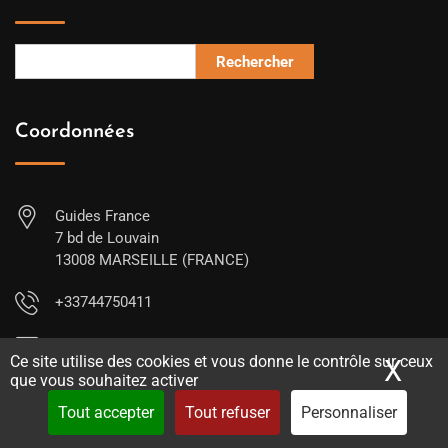
Rechercher
Coordonnées
Guides France
7 bd de Louvain
13008 MARSEILLE (FRANCE)
+33744750411
contact@guides-france.com
Ce site utilise des cookies et vous donne le contrôle sur ceux
X
Mas
que vous souhaitez activer
Tout accepter
Tout refuser
Personnaliser