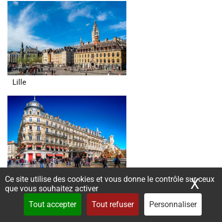
Lille
Montpellier
Ce site utilise des cookies et vous donne le contrôle sur ceux
X
Mas
que vous souhaitez activer
Tout accepter
Tout refuser
Personnaliser