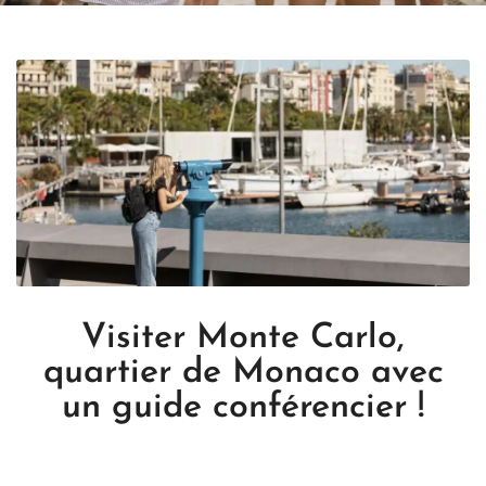
Visiter Monte Carlo,
quartier de Monaco avec
un guide conférencier !