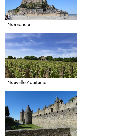
Normandie
Nouvelle Aquitaine