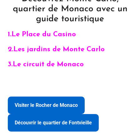
quartier de Monaco avec un
guide touristique
1.Le Place du Casino
2.Les jardins de Monte Carlo
3.Le circuit de Monaco
Visiter le Rocher de Monaco
Découvrir le quartier de Fontvieille