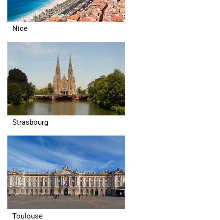
Nice
Strasbourg
Toulouse