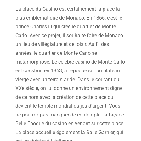
La place du Casino est certainement la place la
plus emblématique de Monaco. En 1866, c’est le
prince Charles III qui crée le quartier de Monte
Carlo. Avec ce projet, il souhaite faire de Monaco
un lieu de villégiature et de loisir. Au fil des
années, le quartier de Monte Carlo se
métamorphose. Le célèbre casino de Monte Carlo
est construit en 1863, à l’époque sur un plateau
vierge avec un terrain aride. Dans le courant du
XXe siècle, on lui donne un environnement digne
de ce nom avec la création de cette place qui
devient le temple mondial du jeu d’argent. Vous
ne pourrez pas manquer de contempler la façade
Belle Epoque du casino en venant sur cette place.
La place accueille également la Salle Garnier, qui