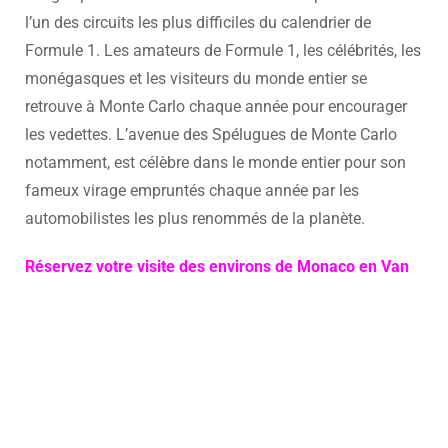
l’un des circuits les plus difficiles du calendrier de
Formule 1. Les amateurs de Formule 1, les célébrités, les
monégasques et les visiteurs du monde entier se
retrouve à Monte Carlo chaque année pour encourager
les vedettes. L’avenue des Spélugues de Monte Carlo
notamment, est célèbre dans le monde entier pour son
fameux virage empruntés chaque année par les
automobilistes les plus renommés de la planète.
Réservez votre visite des environs de Monaco en Van