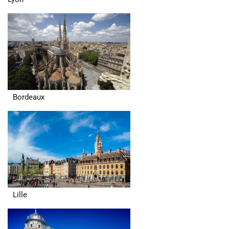
Bordeaux
Lille