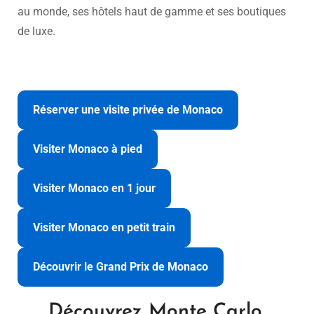
au monde, ses hôtels haut de gamme et ses boutiques
de luxe.
Réserver une visite privée de Monaco
Visiter Monaco à pied
Visiter Monaco en 1 jour
Visiter Monaco en petit train
Découvrir le Grand Prix de Monaco
Découvrez Monte Carlo,