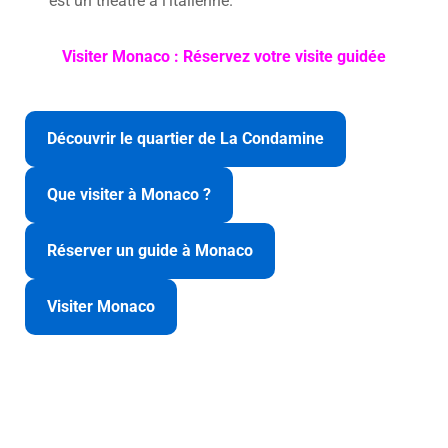
est un théâtre à l’italienne.
Visiter Monaco : Réservez votre visite guidée
Découvrir le quartier de La Condamine
Que visiter à Monaco ?
Réserver un guide à Monaco
Visiter Monaco