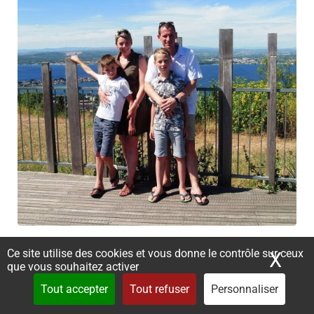
Visiter Sète
Ce site utilise des cookies et vous donne le contrôle sur ceux
X
Mas
que vous souhaitez activer
Tout accepter
Tout refuser
Personnaliser