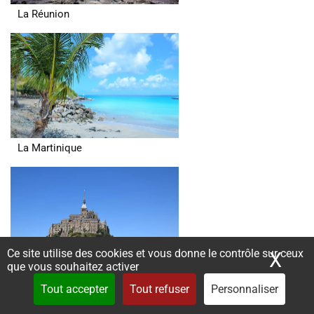
La Réunion
La Martinique
Ce site utilise des cookies et vous donne le contrôle sur ceux
X
Mas
que vous souhaitez activer
Normandie
Tout accepter
Tout refuser
Personnaliser