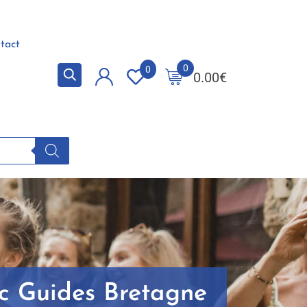
tact
0
0
0.00
€
ec Guides Bretagne