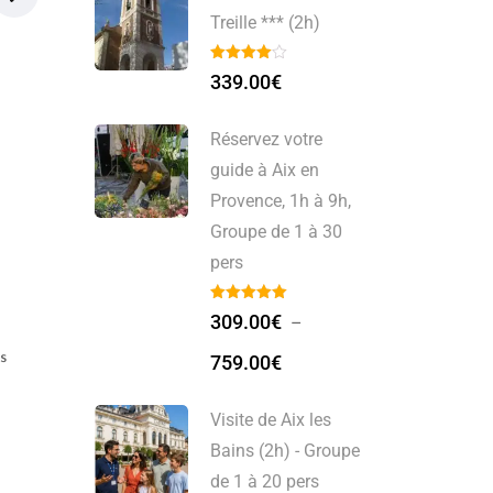
Treille *** (2h)
339.00
€
Réservez votre
guide à Aix en
Provence, 1h à 9h,
Groupe de 1 à 30
pers
309.00
€
–
s
Visite de Cesson
Guide Privé Auray ***
759.00
€
Sévigné (2h) – Groupe
(2h)
de 1 à 20 pers
Visite de Aix les
309.00
€
Bains (2h) - Groupe
309.00
€
–
329.00
€
de 1 à 20 pers