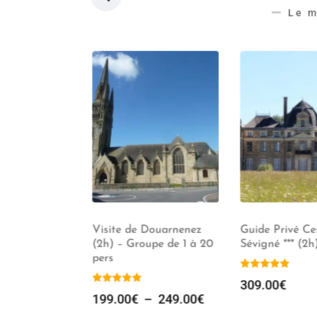
Le m
 Auray ***
Visite de Douarnenez
Guide Privé Ce
(2h) – Groupe de 1 à 20
Sévigné *** (2h)
pers
309.00
€
199.00
€
–
249.00
€