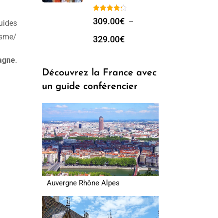
309.00
€
–
guides
isme/
329.00
€
agne
.
Découvrez la France avec
un guide conférencier
Auvergne Rhône Alpes