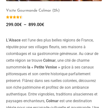
Réservez votre guide à Fribourg-en-Brisgau, Groupe de
1 à 30 pers
499.00
€
–
699.00
€
L’Alsace
est l’une des plus belles régions de France,
réputée pour ses villages fleuris, ses maisons à
colombages et sa gastronomie généreuse. Au cœur de
cette région se trouve
Colmar
, une cité de charme
surnommée
la « Petite Venise »
grâce à ses canaux
pittoresques et son centre historique parfaitement
préservé. Flânez dans ses ruelles colorées, découvrez
son riche patrimoine et profitez de son ambiance
authentique. Entre vignobles, traditions alsaciennes et
paysages enchanteurs,
Colmar
est une destination
idéale pour une escapade culturelle et gourmande. Une