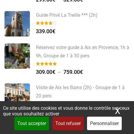
Guide Privé La Treille *** (2h)
339.00
€
Réservez votre guide à Aix en Provence, 1h à
9h, Groupe de 1 à 30 pers
309.00
€
759.00
€
–
Visite de Aix les Bains (2h) - Groupe de 1 à
20 pers
Ce site utilise des cookies et vous donne le contrôle sur ceux
X
Mas
309.00
€
329.00
€
–
que vous souhaitez activer
Tout accepter
Tout refuser
Personnaliser
Découvrez la France avec un guide