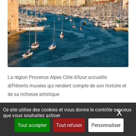
La région Provence Alpes Côte d’Azur accueille
différents musées qui rendent compte de son histoire et
de sa richesse artistique.
Le MuCEM à Marseille est installé dans deux bâtiments
Ce site utilise des cookies et vous donne le contrôle sur ceux
X
Mas
que vous souhaitez activer
distincts : une partie des expositions prend place dans
Tout accepter
Tout refuser
Personnaliser
un bâtiment moderne construit par le célèbre architecte
français Rudy Ricciotti à deux pas du Vieux-Port. L’autre