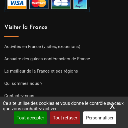
Visiter la France
Activités en France (visites, excursions)
Annuaire des guides-conférenciers de France
Le meilleur de la France et ses régions
Qui sommes nous ?
Contactez-nous
Ce site utilise des cookies et vous donne le contrôle sur ceux
X
Mas
Conditions Générales de Ventes
que vous souhaitez activer
Tout accepter
Tout refuser
Personnaliser
Mentions Légales et CGU