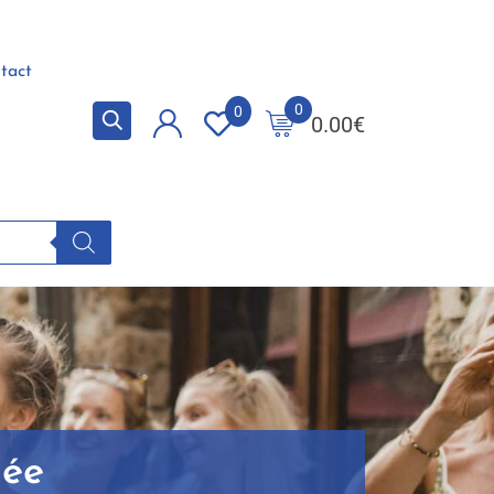
tact
0
0
0.00
€
née