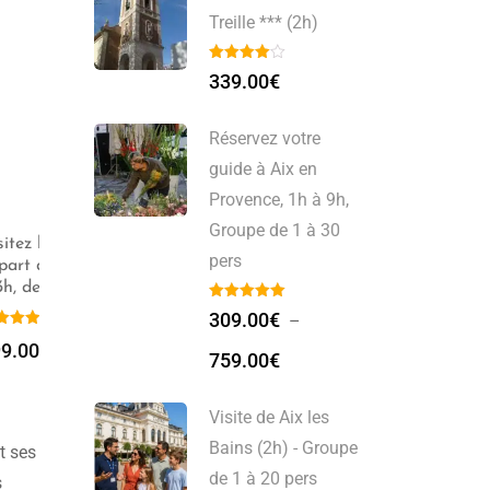
Treille *** (2h)
339.00
€
Réservez votre
guide à Aix en
Provence, 1h à 9h,
Groupe de 1 à 30
Visite Guidée Grotte
Visite Guidée du Panier
pers
nb, 1
Cosquer et Panier (2h)
et du Vieux Port (2h)
309.00
€
–
229.00
€
–
399.00
€
339.00
€
0
€
759.00
€
Visite de Aix les
Bains (2h) - Groupe
t ses
de 1 à 20 pers
s