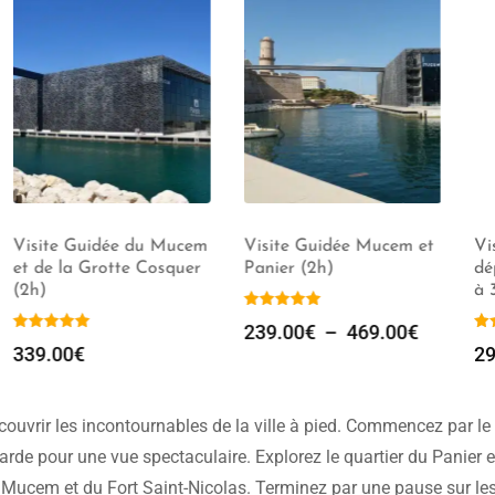
du Mucem
Visite Guidée Mucem et
Visitez le Panier au
 Cosquer
Panier (2h)
départ de votre Airb
à 3h, de 1 à 30 pers
239.00
€
–
469.00
€
299.00
€
–
349.0
ouvrir les incontournables de la ville à pied. Commencez par le
rde pour une vue spectaculaire. Explorez le quartier du Panier e
u Mucem et du Fort Saint-Nicolas. Terminez par une pause sur le