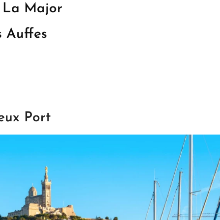
 La Major
s Auffes
eux Port