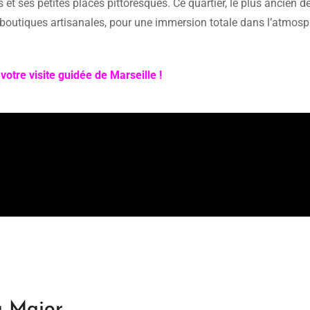
 et ses petites places pittoresques. Ce quartier, le plus ancien d
 et boutiques artisanales, pour une immersion totale dans l’atmos
votre visite guidée de Marseille !
a Major