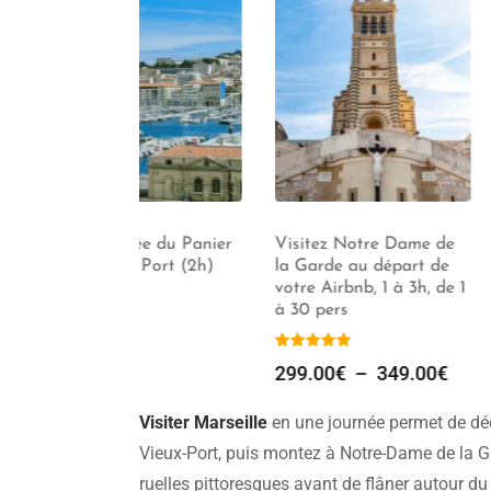
ée du Panier
Visitez Notre Dame de
Visite Guidée 
 Port (2h)
la Garde au départ de
et de la Grotte
votre Airbnb, 1 à 3h, de 1
(2h)
à 30 pers
339.00
€
299.00
€
–
349.00
€
Visiter Marseille
en une journée permet de déc
Vieux-Port, puis montez à Notre-Dame de la Ga
ruelles pittoresques avant de flâner autour d